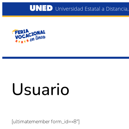
Saltar
Universidad Estatal a Distancia
al
contenido
Usuario
[ultimatemember form_id=»8″]