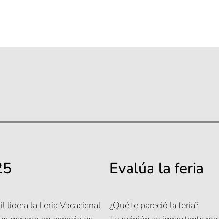
25
Evalúa la feria
l lidera la Feria Vocacional
¿Qué te pareció la feria?
ivo generar un espacio de
Tu opinión es importante par